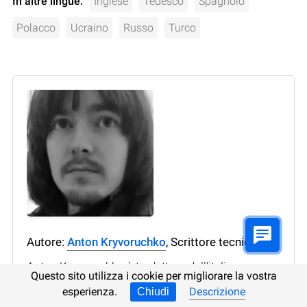
In altre lingue:
Inglese
Tedesco
Spagnolo
Polacco
Ucraino
Russo
Turco
Autore:
Anton Kryvoruchko
, Scrittore tecnico
Anton Kryvoruchko è traduttore dall'italiano,
Questo sito utilizza i cookie per migliorare la vostra
dall'inglese, dal francese e dal polacco. Ha molti
esperienza.
Descrizione
Chiudi
anni di esperienza e lavora con testi di vario