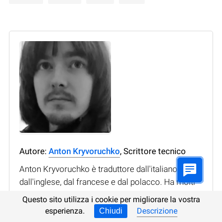
Autore:
Anton Kryvoruchko
, Scrittore tecnico
Anton Kryvoruchko è traduttore dall'italiano,
dall'inglese, dal francese e dal polacco. Ha molti
anni di esperienza e lavora con testi di vario
Questo sito utilizza i cookie per migliorare la vostra
argomento: dalla narrativa e testi tecnici alle
esperienza.
Descrizione
Chiudi
riviste scientifiche popolari. Lavora