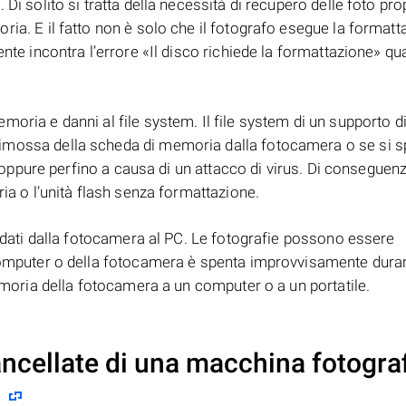
Di solito si tratta della necessità di recupero delle foto pro
ia. E il fatto non è solo che il fotografo esegue la formatt
nte incontra l’errore «Il disco richiede la formattazione» q
oria e danni al file system. Il file system di un supporto d
imossa della scheda di memoria dalla fotocamera o se si 
i, oppure perfino a causa di un attacco di virus. Di conseguen
ia o l’unità flash senza formattazione.
i dati dalla fotocamera al PC. Le fotografie possono essere
computer o della fotocamera è spenta improvvisamente duran
memoria della fotocamera a un computer o a un portatile.
ancellate di una macchina fotogra