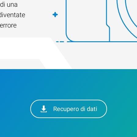
di una
diventate
errore
Recupero di dati