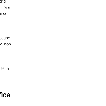
prio
azione
uando
i
spegne
za, non
te la
fica