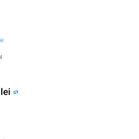
le
l
lei