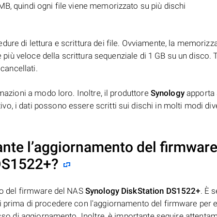
B, quindi ogni file viene memorizzato su più dischi
ure di lettura e scrittura dei file. Ovviamente, la memorizz
è più veloce della scrittura sequenziale di 1 GB su un disco. T
 cancellati.
mazioni a modo loro. Inoltre, il produttore
Synology
apporta 
, i dati possono essere scritti sui dischi in molti modi dive
ante l’aggiornamento del firmware
 DS1522+
?
nto del firmware del NAS
Synology DiskStation DS1522+
. È 
i prima di procedere con l'aggiornamento del firmware per e
esso di aggiornamento. Inoltre, è importante seguire attenta