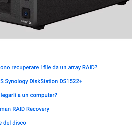
no recuperare i file da un array RAID?
AS Synology DiskStation DS1522+
llegarli a un computer?
etman RAID Recovery
 del disco