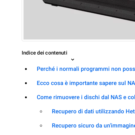
Indice dei contenuti
Perché i normali programmi non posso
Ecco cosa è importante sapere sul N
Come rimuovere i dischi dal NAS e co
Recupero di dati utilizzando H
Recupero sicuro da un'immagine