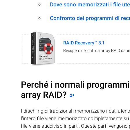
Dove sono memorizzati i file ut
Confronto dei programmi di re
RAID Recovery™ 3.1
Recupero dei dati da array RAID danne
Perché i normali programmi 
array RAID?
I dischi rigidi tradizionali memorizzano i dati uten
l'intero file viene memorizzato completamente su u
file viene suddiviso in parti. Queste parti vengono