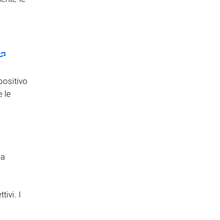
positivo
e le
na
ivi. I