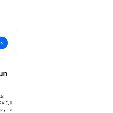
ca
 un
do,
AID, il
ray. Le