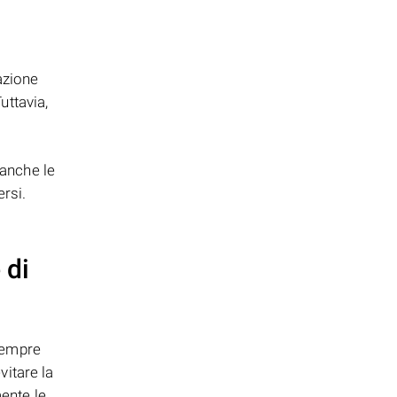
azione
uttavia,
anche le
rsi.
 di
sempre
vitare la
mente le