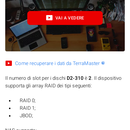
VAI A VEDERE
Come recuperare i dati da TerraMaster
Il numero di slot per i dischi
D2-310
è
2
. Il dispositivo
supporta gli array RAID dei tipi seguenti:
RAID 0;
RAID 1;
JBOD;