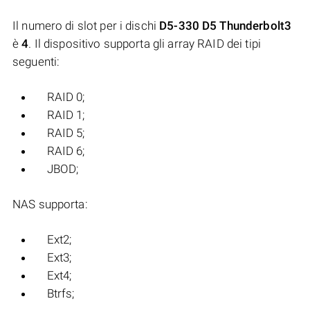
Il numero di slot per i dischi
D5-330 D5 Thunderbolt3
è
4
. Il dispositivo supporta gli array RAID dei tipi
seguenti:
RAID 0;
RAID 1;
RAID 5;
RAID 6;
JBOD;
NAS supporta:
Ext2;
Ext3;
Ext4;
Btrfs;