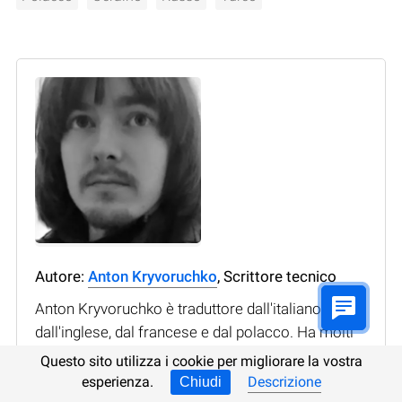
Autore:
Anton Kryvoruchko
, Scrittore tecnico
Anton Kryvoruchko è traduttore dall'italiano,
dall'inglese, dal francese e dal polacco. Ha molti
anni di esperienza e lavora con testi di vario
Questo sito utilizza i cookie per migliorare la vostra
argomento: dalla narrativa e testi tecnici alle
esperienza.
Descrizione
Chiudi
riviste scientifiche popolari. Lavora