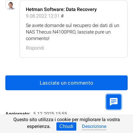
Hetman Software: Data Recovery
9.08.2022 12:31
#
Se avete domande sul recupero dei dati di un
NAS Thecus N4100PRO, lasciate pure un
commento!
Rispondi
Lasciate un commento
Aggiornato:
5.12.2025 15:55
Questo sito utilizza i cookie per migliorare la vostra
esperienza.
Descrizione
Chiudi
Totale delle valutazioni:
7
Valutazione
: