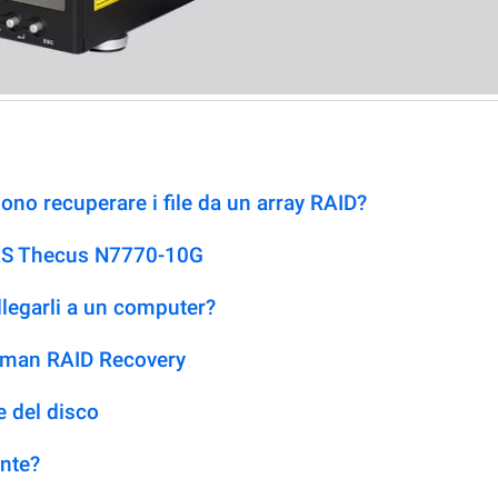
no recuperare i file da un array RAID?
NAS Thecus N7770-10G
llegarli a un computer?
etman RAID Recovery
 del disco
ente?