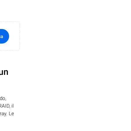
ca
 un
do,
AID, il
ray. Le