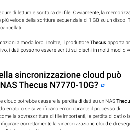
ure di lettura e scrittura dei file. Ovviamente, la memorizz
è più veloce della scrittura sequenziale di 1 GB su un disco. T
 cancellati.
mazioni a modo loro. Inoltre, il produttore
Thecus
apporta an
, i dati possono essere scritti sui dischi in molti modi dive
ella sincronizzazione cloud può
u NAS
Thecus N7770-10G
?
ne cloud potrebbe causare la perdita di dati su un NAS
Thecu
do errato o se si verificano errori durante il processo di
me la sovrascrittura di file importanti, la perdita di dati o l
onfigurare correttamente la sincronizzazione cloud e di eseg