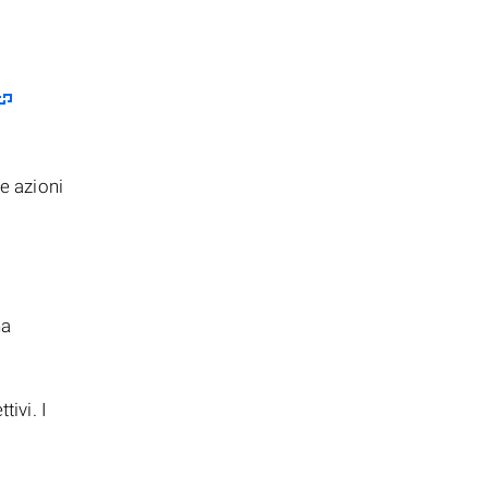
e azioni
na
ivi. I