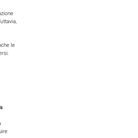
azione
uttavia,
che le
rsi.
s
a
uire