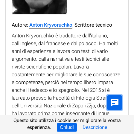
Autore:
Anton Kryvoruchko
, Scrittore tecnico
Anton Kryvoruchko è traduttore dall'italiano,
dall'inglese, dal francese e dal polacco. Ha molti
anni di esperienza e lavora con testi di vario
argomento: dalla narrativa e testi tecnici alle
riviste scientifiche popolari. Lavora
costantemente per migliorare le sue conoscenze
e competenze, perciò nel tempo libero impara
anche il tedesco e lo spagnolo. Nel 2015 si è
laureato presso la Facoltà di Filologia Straniera
dell'Università Nazionale di Zaporižžja, dopodiché
ha lavorato prima come insegnante di lingue
Questo sito utilizza i cookie per migliorare la vostra
straniere e poi come traduttore presso una filiale
esperienza.
Descrizione
Chiudi
della casa editrice italiana «Centauria». Dopo aver