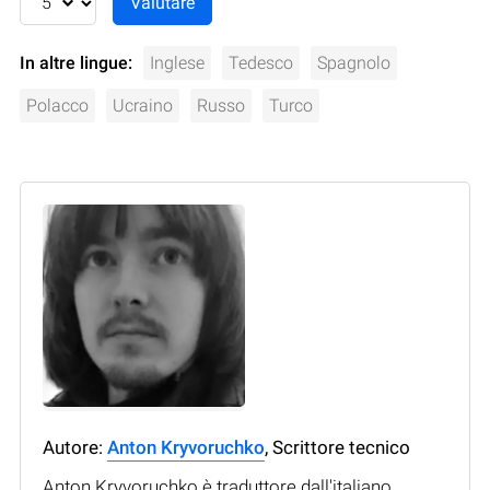
In altre lingue:
Inglese
Tedesco
Spagnolo
Polacco
Ucraino
Russo
Turco
Autore:
Anton Kryvoruchko
, Scrittore tecnico
Anton Kryvoruchko è traduttore dall'italiano,