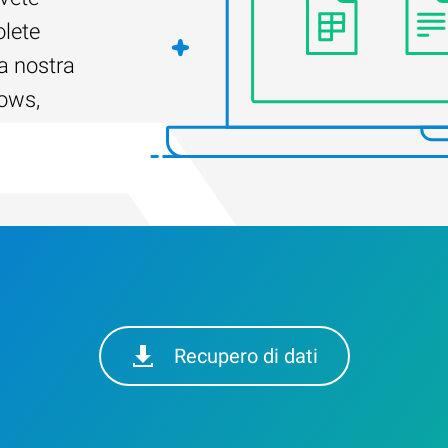
olete
a nostra
dows,
Recupero di dati