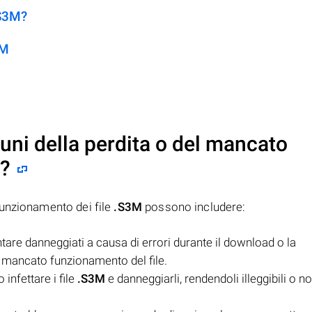
.S3M?
3M
uni della perdita o del mancato
?
funzionamento dei file
.S3M
possono includere:
are danneggiati a causa di errori durante il download o la
il mancato funzionamento del file.
 infettare i file
.S3M
e danneggiarli, rendendoli illeggibili o n