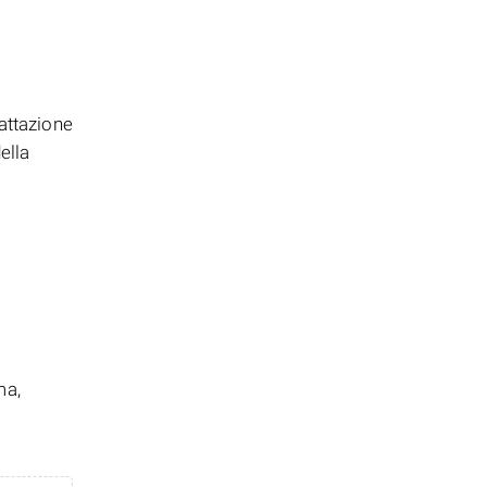
attazione
ella
ma,