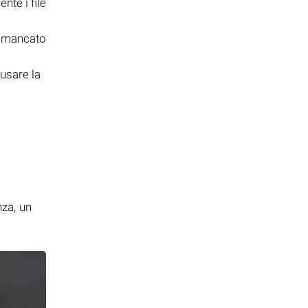
nte i file
al mancato
usare la
i
nza, un