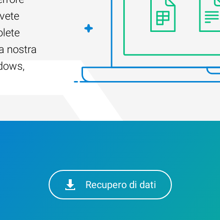
Avete
olete
a nostra
ndows,
Recupero di dati