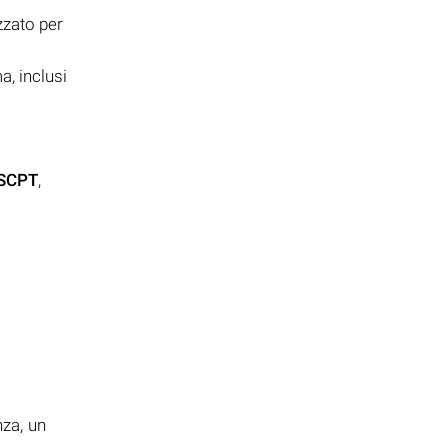
zzato per
a, inclusi
.SCPT
,
i
nza, un