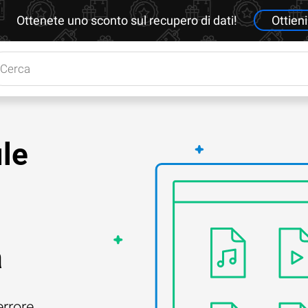
Ottenete uno sconto sul recupero di dati!
Ottieni
le
a
errore