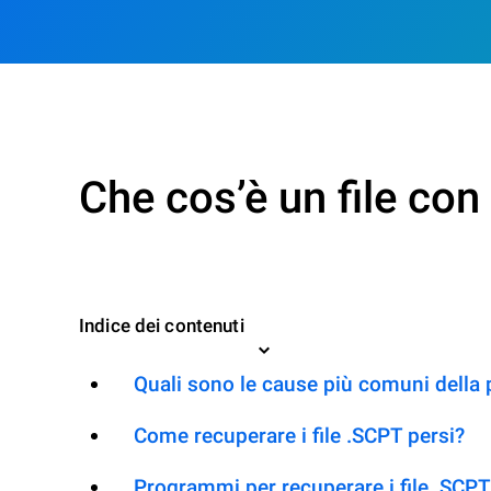
Che cos’è un file co
Indice dei contenuti
Quali sono le cause più comuni della 
Come recuperare i file .SCPT persi?
Programmi per recuperare i file .SCPT