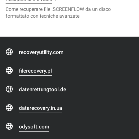
Come recuperare file .SCREENFLOW da un disco
formattato con tecniche avanzate
recoveryutility.com
filerecovery.pl
datenrettungtool.de
datarecovery.in.ua
odysoft.com