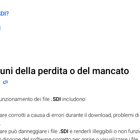
SDI?
I
uni della perdita o del mancato
funzionamento dei file
.SDI
includono:
e corrotti a causa di errori durante il download, problemi di
.
are può danneggiare i file
.SDI
e renderli illeggibili o non funz
dispone del software corretto per aprire o visualizzare i file