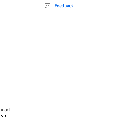
Feedback
ionanti.
.SDI
,