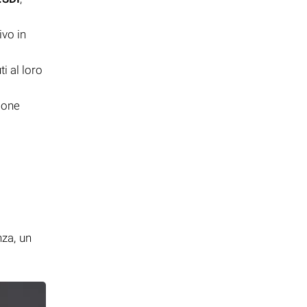
ivo in
i al loro
ione
i
nza, un