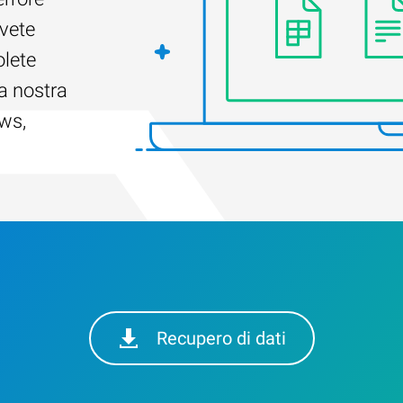
Avete
olete
a nostra
ows,
Recupero di dati