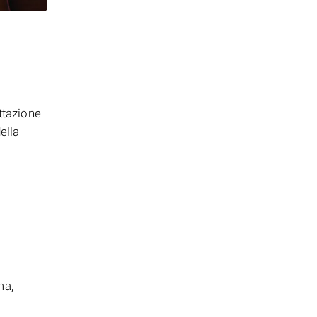
ttazione
ella
ma,