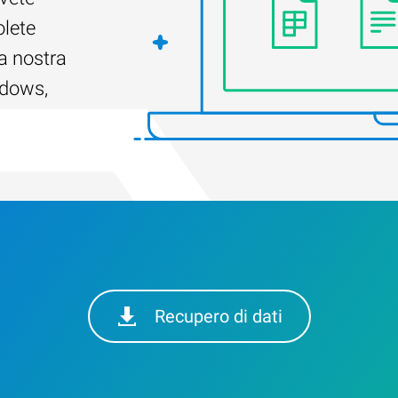
olete
a nostra
ndows,
Recupero di dati