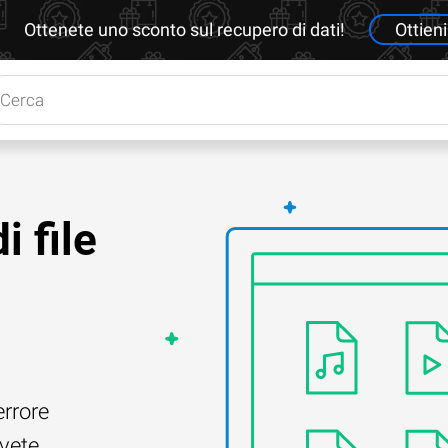
Ottenete uno sconto sul recupero di dati!
Ottieni
i file
errore
Avete