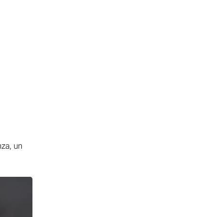
i
nza, un