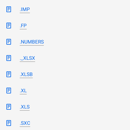
.IMP
.FP
.NUMBERS
._XLSX
.XLSB
.XL
.XLS
.SXC