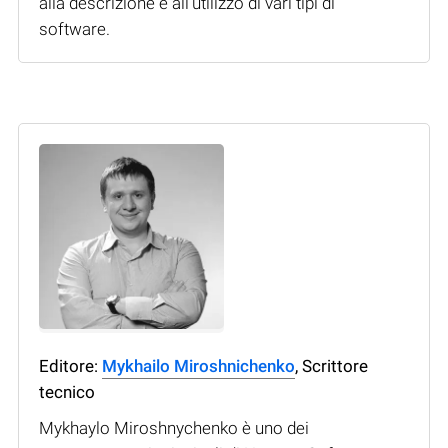
alla descrizione e all'utilizzo di vari tipi di
software.
Editore:
Mykhailo Miroshnichenko
, Scrittore
tecnico
Mykhaylo Miroshnychenko è uno dei