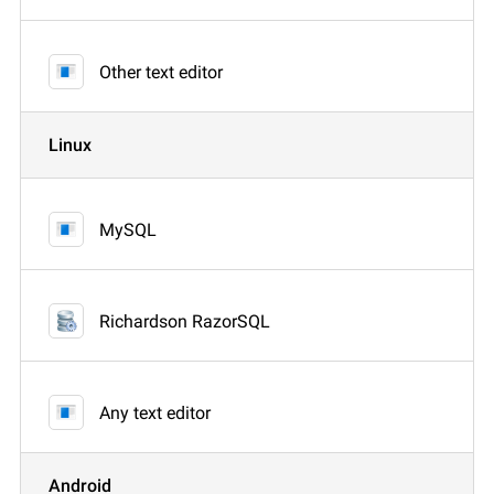
Other text editor
Linux
MySQL
Richardson RazorSQL
Any text editor
Android