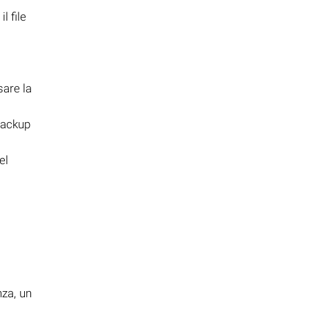
l file
are la
backup
el
i
nza, un