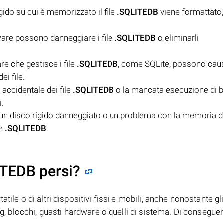
igido su cui è memorizzato il file
.SQLITEDB
viene formattato, i
lware possono danneggiare i file
.SQLITEDB
o eliminarli
re che gestisce i file
.SQLITEDB
, come SQLite, possono caus
ei file.
 accidentale dei file
.SQLITEDB
o la mancata esecuzione di 
i.
un disco rigido danneggiato o un problema con la memoria d
le
.SQLITEDB
.
ITEDB persi?
tile o di altri dispositivi fissi e mobili, anche nonostante gl
bug, blocchi, guasti hardware o quelli di sistema. Di consegue