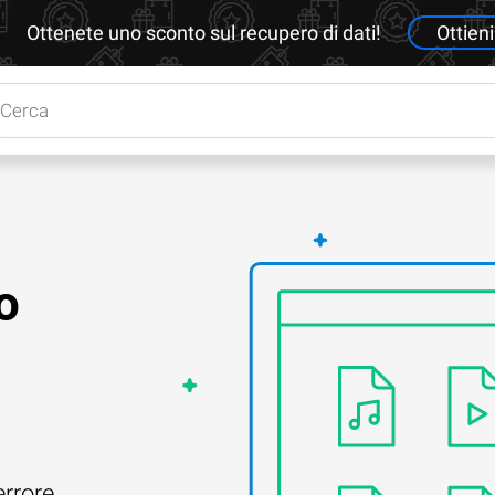
Ottenete uno sconto sul recupero di dati!
Ottieni
o
errore