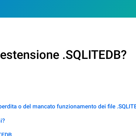
n estensione .SQLITEDB?
 perdita o del mancato funzionamento dei file .SQLI
i?
ITEDB