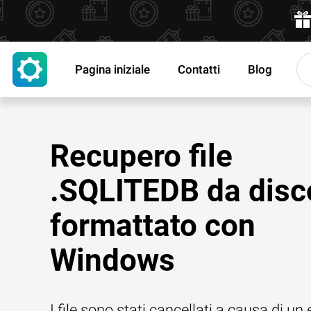
Pagina iniziale
Contatti
Blog
Recupero file
.SQLITEDB da disc
formattato con
Windows
I file sono stati cancellati a causa di un 