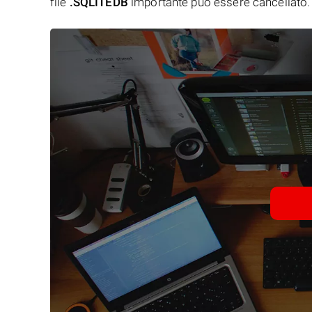
file
.SQLITEDB
importante può essere cancellato.