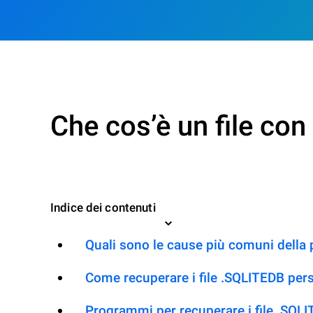
Che cos’è un file co
Indice dei contenuti
Quali sono le cause più comuni della
Come recuperare i file .SQLITEDB pers
Programmi per recuperare i file .SQL