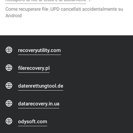
Come recuperare file .UPD cancellati accidentalmente su
Android
recoveryutility.com
filerecovery.pl
datenrettungtool.de
datarecovery.in.ua
odysoft.com