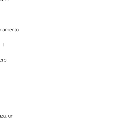
ionamento
il
bero
i
nza, un