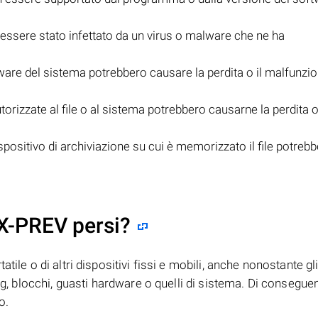
e essere stato infettato da un virus o malware che ne ha
ware del sistema potrebbero causare la perdita o il malfunz
rizzate al file o al sistema potrebbero causarne la perdita o 
spositivo di archiviazione su cui è memorizzato il file potreb
OX-PREV persi?
tile o di altri dispositivi fissi e mobili, anche nonostante gl
bug, blocchi, guasti hardware o quelli di sistema. Di consegue
o.