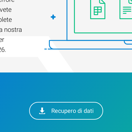
Avete
olete
a nostra
er
26.
Recupero di dati