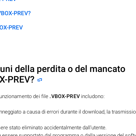
 .VBOX-PREV?
VBOX-PREV
uni della perdita o del mancato
X-PREV
?
funzionamento dei file
.VBOX-PREV
includono:
danneggiato a causa di errori durante il download, la trasmissio
sere stato eliminato accidentalmente dall'utente.
non essere supportato dal programma o dalla versione del sof