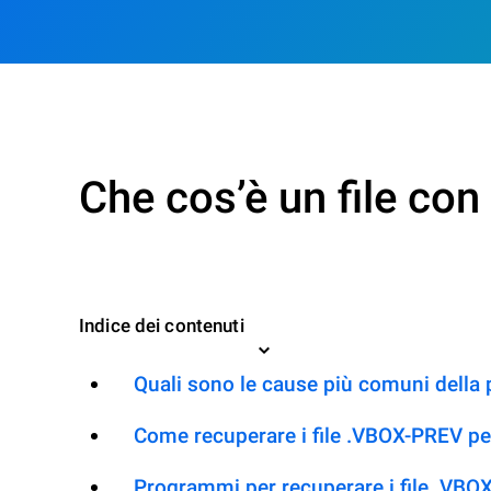
Che cos’è un file co
Indice dei contenuti
Quali sono le cause più comuni della
Come recuperare i file .VBOX-PREV pe
Programmi per recuperare i file .VBO