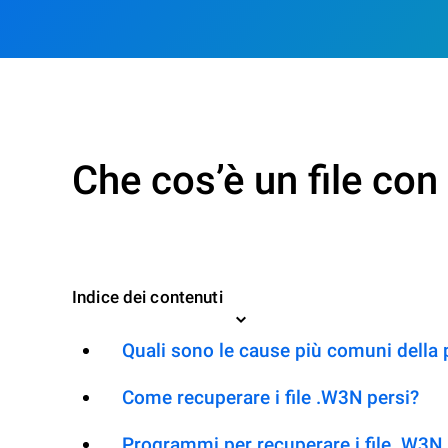
Che cos’è un file co
Indice dei contenuti
Quali sono le cause più comuni della 
Come recuperare i file .W3N persi?
Programmi per recuperare i file .W3N