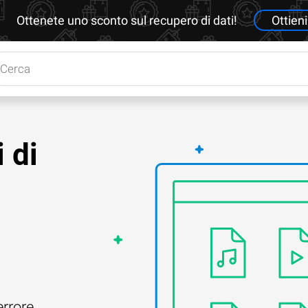
Ottenete uno sconto sul recupero di dati!
Ottieni
 di
e
errore