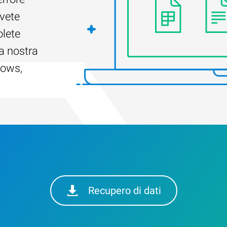
Avete
olete
a nostra
dows,
Recupero di dati