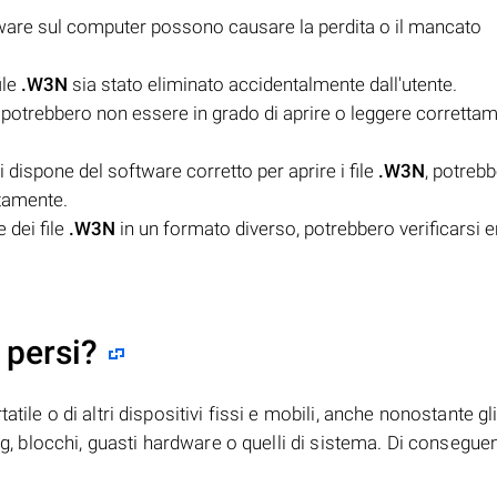
tware sul computer possono causare la perdita o il mancato
ile
.W3N
sia stato eliminato accidentalmente dall'utente.
potrebbero non essere in grado di aprire o leggere correttame
dispone del software corretto per aprire i file
.W3N
, potreb
ttamente.
 dei file
.W3N
in un formato diverso, potrebbero verificarsi e
 persi?
tile o di altri dispositivi fissi e mobili, anche nonostante gl
bug, blocchi, guasti hardware o quelli di sistema. Di consegue