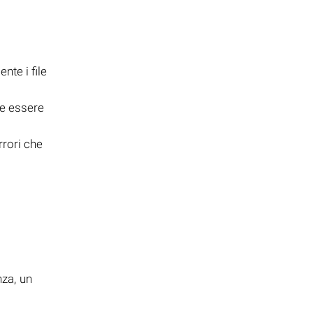
nte i file
be essere
rrori che
i
nza, un