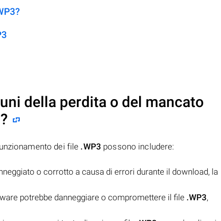
.WP3?
P3
uni della perdita o del mancato
3
?
funzionamento dei file
.WP3
possono includere:
anneggiato o corrotto a causa di errori durante il download, la
lware potrebbe danneggiare o compromettere il file
.WP3
,