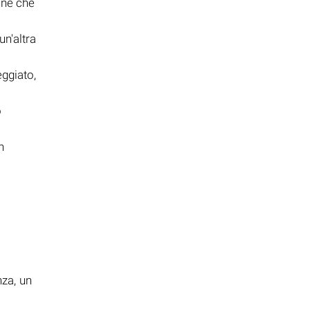
one che
un'altra
ggiato,
o
n
i
nza, un