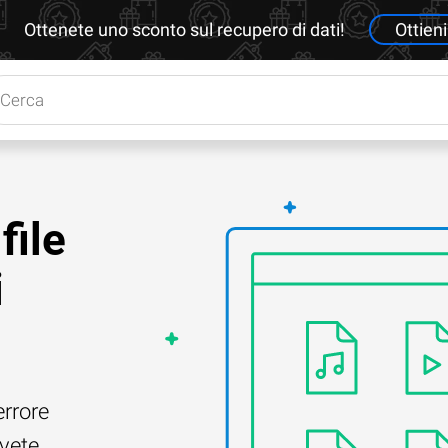
Ottenete uno sconto sul recupero di dati!
Ottieni
file
i
errore
Avete