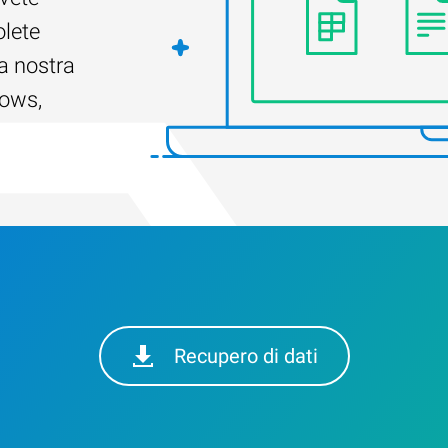
olete
a nostra
dows,
Recupero di dati