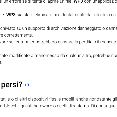
 un errore se si tenta di aprire un file
.WP3
con un'applicazi
ile
.WP3
sia stato eliminato accidentalmente dall'utente o da 
chiviato su un supporto di archiviazione danneggiato o danne
re correttamente.
ware sul computer potrebbero causare la perdita o il mancat
tato modificato o manomesso da qualcun altro, potrebbe no
e.
 persi?
tile o di altri dispositivi fissi e mobili, anche nonostante gl
bug, blocchi, guasti hardware o quelli di sistema. Di consegue