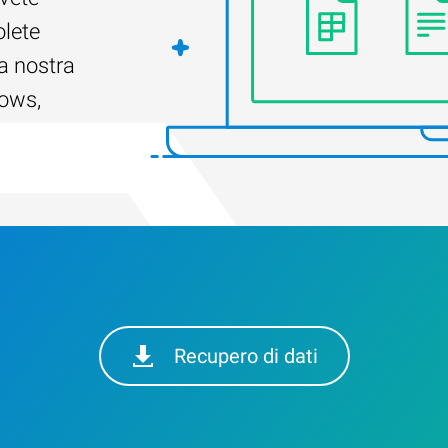
olete
a nostra
dows,
Recupero di dati