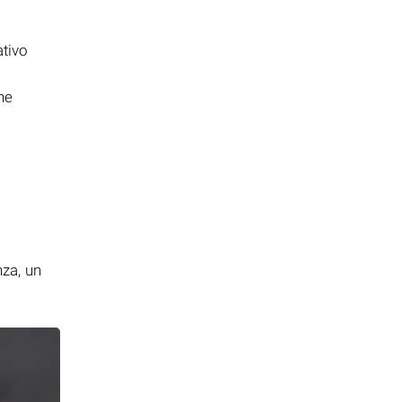
ativo
ne
i
nza, un