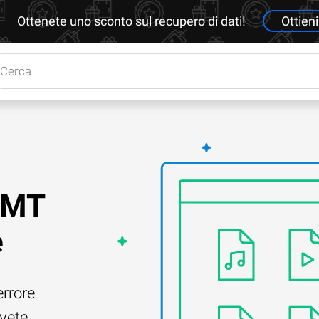
Ottenete uno sconto sul recupero di dati!
Ottieni
.XMT
e
errore
Avete