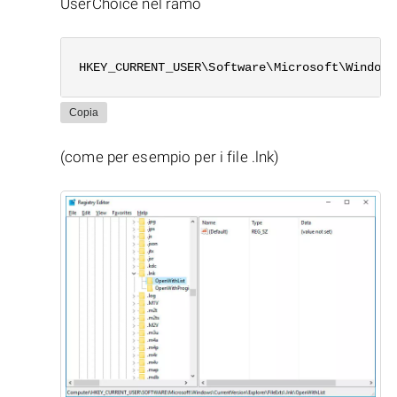
UserChoice nel ramo
HKEY_CURRENT_USER\Software\Microsoft\Windows
Copia
(come per esempio per i file .lnk)