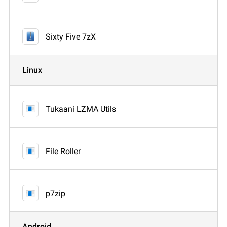
Sixty Five 7zX
Linux
Tukaani LZMA Utils
File Roller
p7zip
Android