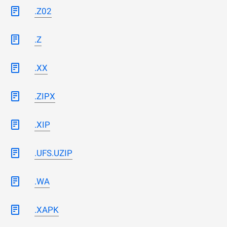
.Z02
.Z
.XX
.ZIPX
.XIP
.UFS.UZIP
.WA
.XAPK