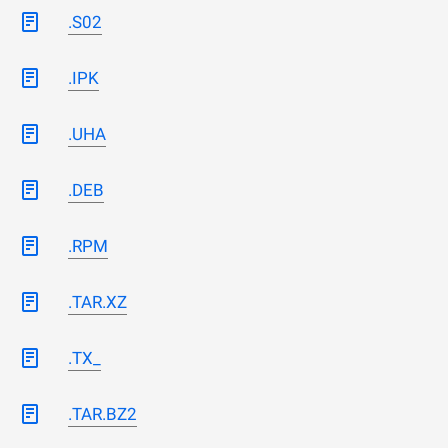
.S02
.IPK
.UHA
.DEB
.RPM
.TAR.XZ
.TX_
.TAR.BZ2