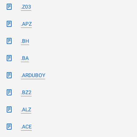
.Z03
.APZ
.BH
.BA
.ARDUBOY
.BZ2
.ALZ
.ACE