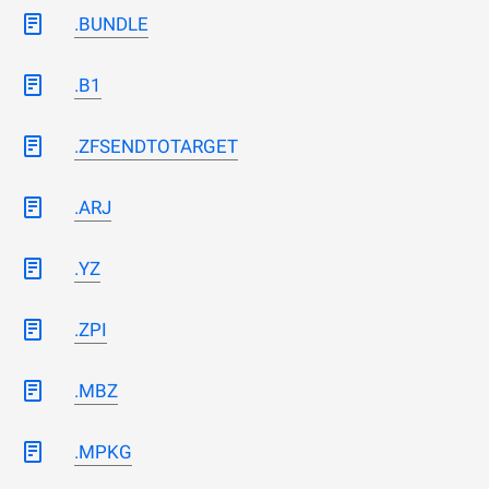
.BUNDLE
.B1
.ZFSENDTOTARGET
.ARJ
.YZ
.ZPI
.MBZ
.MPKG