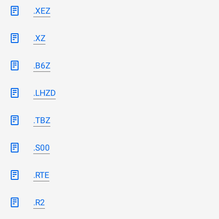
.XEZ
.XZ
.B6Z
.LHZD
.TBZ
.S00
.RTE
.R2