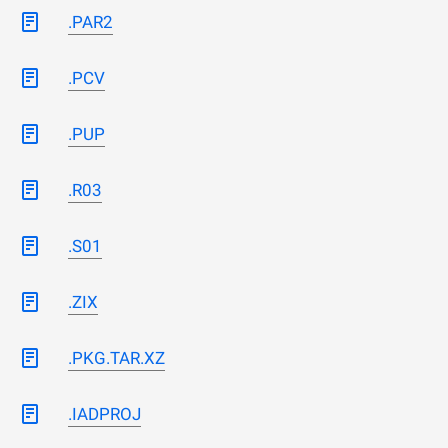
.PAR2
.PCV
.PUP
.R03
.S01
.ZIX
.PKG.TAR.XZ
.IADPROJ