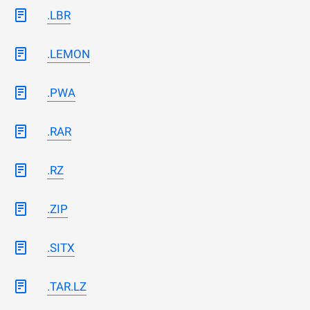
.LBR
.LEMON
.PWA
.RAR
.RZ
.ZIP
.SITX
.TAR.LZ