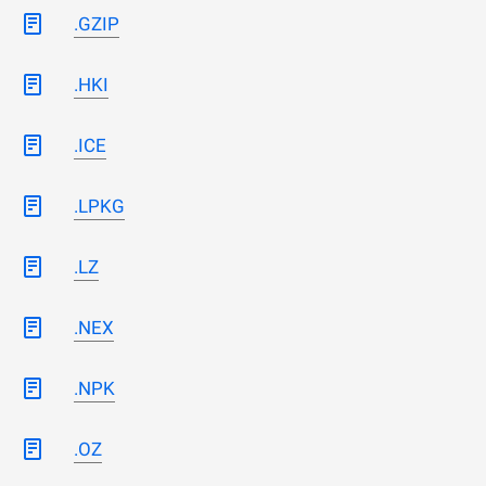
.GZIP
.HKI
.ICE
.LPKG
.LZ
.NEX
.NPK
.OZ