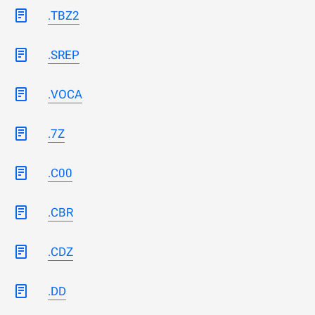
.TBZ2
.SREP
.VOCA
.7Z
.C00
.CBR
.CDZ
.DD