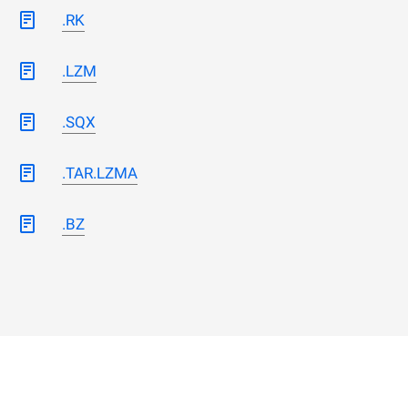
.RK
.LZM
.SQX
.TAR.LZMA
.BZ