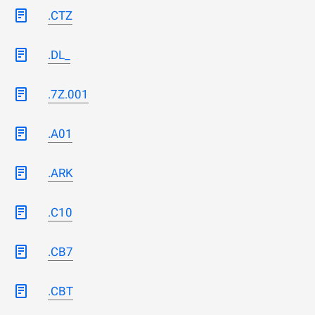
.CTZ
.DL_
.7Z.001
.A01
.ARK
.C10
.CB7
.CBT