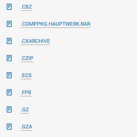
.CBZ
.COMPPKG.HAUPTWERK.RAR
.CXARCHIVE
.CZIP
.ECS
.FP8
.GZ
.GZA