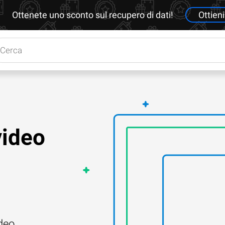
Ottenete uno sconto sul recupero di dati!
Ottieni
video
deo