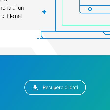
oria di un
i file nel
Recupero di dati