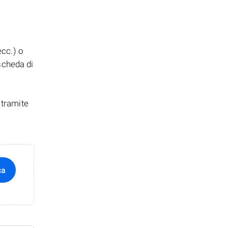
ecc.) o
 scheda di
 tramite
ca