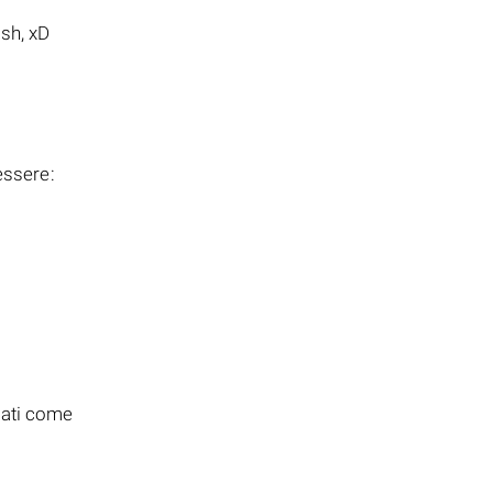
sh, xD
essere:
cati come