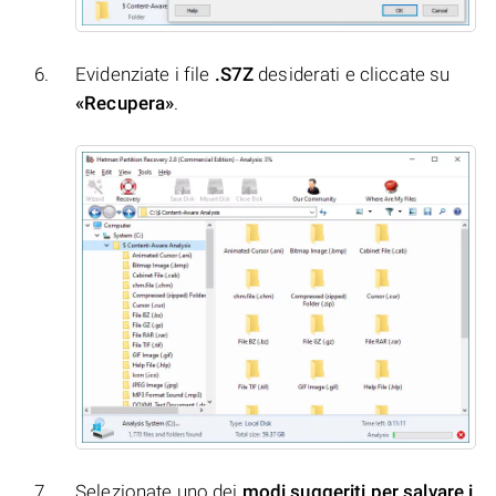
Evidenziate i file
.S7Z
desiderati e cliccate su
«Recupera»
.
Selezionate uno dei
modi suggeriti per salvare i