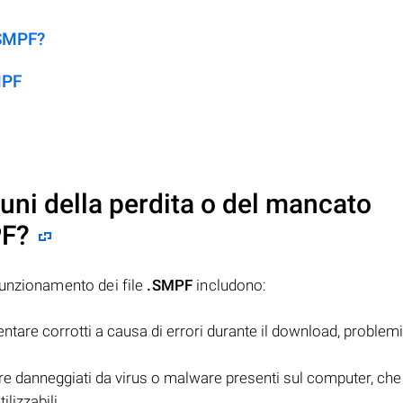
.SMPF?
MPF
uni della perdita o del mancato
PF
?
funzionamento dei file
.SMPF
includono:
tare corrotti a causa di errori durante il download, problemi
 danneggiati da virus o malware presenti sul computer, che
lizzabili.