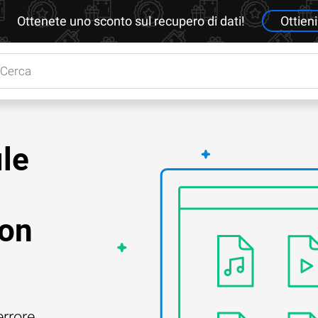
Ottenete uno sconto sul recupero di dati!
Ottieni
le
con
errore