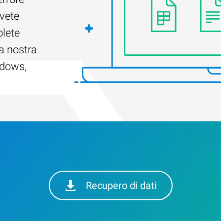
Avete
olete
a nostra
ndows,
Recupero di dati