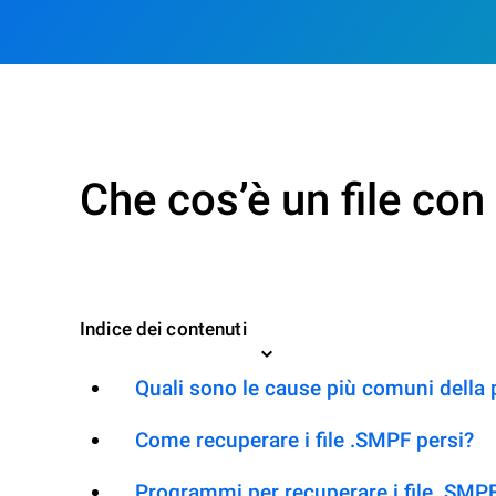
Che cos’è un file co
Indice dei contenuti
Quali sono le cause più comuni della 
Come recuperare i file .SMPF persi?
Programmi per recuperare i file .SMP