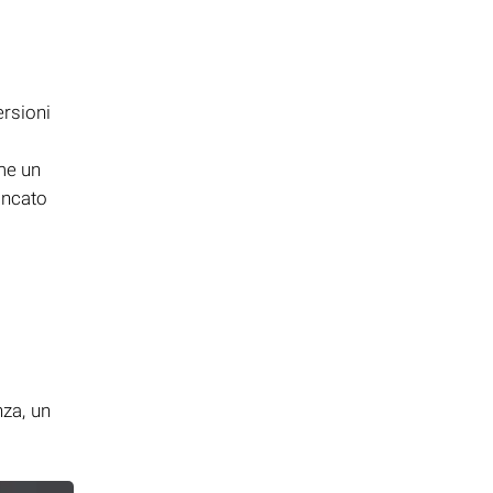
rsioni
me un
ancato
i
nza, un